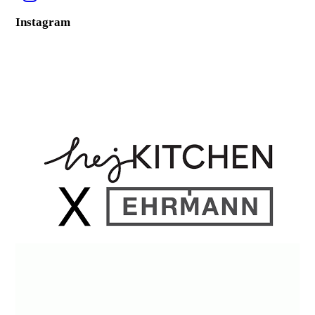
Inst
agram